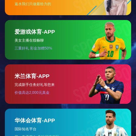
mk官网入口-MK体育(中国)
60R-150R
针对大负载垂直举升场景开发，具
备更强的承重能力和结构稳定性，
通过优化的链节设计提升抗疲劳性
能，可满足重型工程机械及大型建
了解详情
筑设备的长期高频运行需求。
1