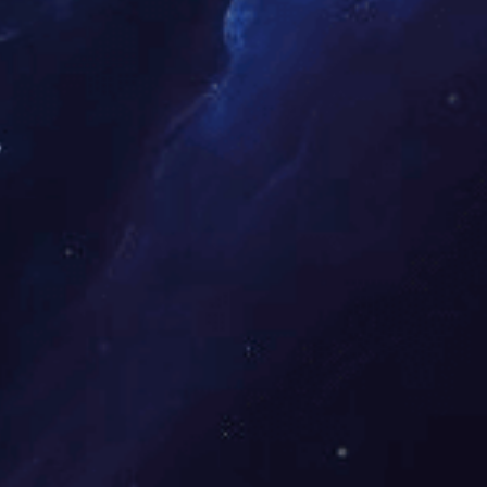
产品
官网入口-
mk官网入口-
推拉链 15T-5
体育(中
MK体育(中
0T
30s-40R
国) 60R-150R
特
刚性链
下沉五
著提升