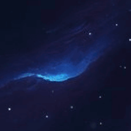
相关
mk
MK
国) 