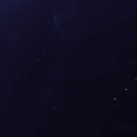
种机械
技术凭借高负载、高精度、高速度、小尺寸、免
大优势，成为特种机械传动系统的理想选择，显
设备稳定性与运行效率，降低维护成本
立体停车库
飞行器停机坪
微信
特种装备