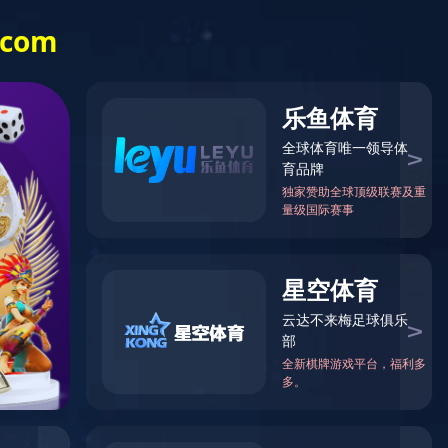
Language
新闻动态
产品咨询
服务支持
关于伊特
联系我们
业
性链技术为机电一体化线性传动方式，具备高强
耐用性、定制化等优势，适用于工业领域重载与
动场景
汽车制造流水线
高端制造流水线
自动换模设备
重载AGV
医疗设备