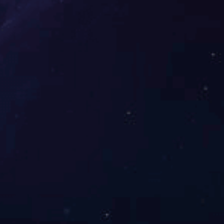
相关
mk
MK
国) 
解决方案
服务支持
关于
工业
选型指导
伊特简