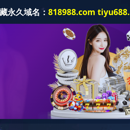
官网入口-MK体育(中国)
产品中心
解决方案
工
伊特刚
度、高
精密传